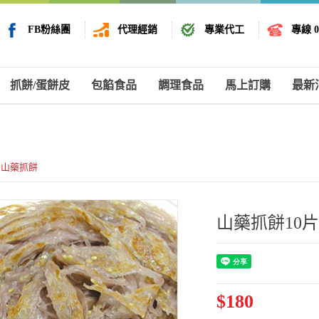
FB粉絲團
代理經銷
專業代工
專線 08
抓餅/蛋餅皮
包餡食品
調理食品
馬上訂購
最新
山藥抓餅
山藥抓餅10片
$180