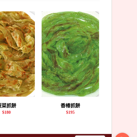
菠菜抓餅
香椿抓餅
$180
$195