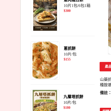
10片1包/6包1箱
$300
蔥抓餅
10片/包
$155
產
山藥
種胺基
備註：
九層塔抓餅
10片/包
$180