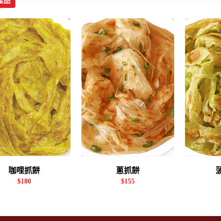
產品
咖哩抓餅
蔥抓餅
$180
$155