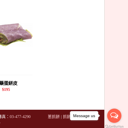
藥蛋絣皮
$195
Message us
真：
03-477-4290
蔥抓餅
|
抓餅
|
購物說明
6