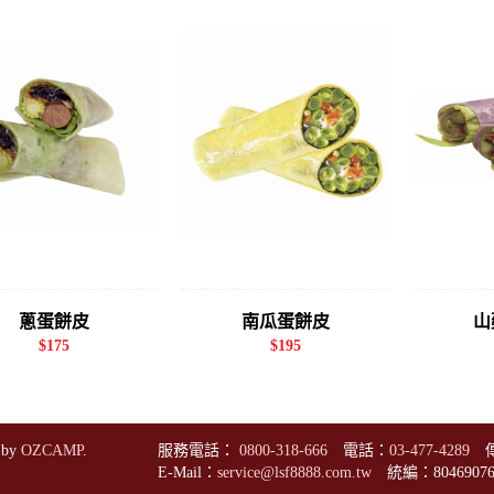
蔥蛋餅皮
南瓜蛋餅皮
山
$175
$195
 by
OZCAMP
.
服務電話：
0800-318-666
電話：
03-477-4289
傳
E-Mail：
service@lsf8888.com.tw
統編：8046907