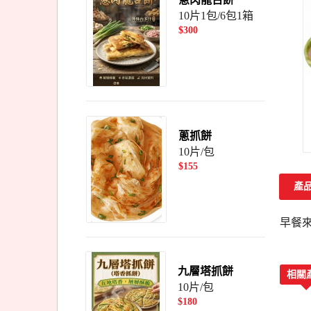
10片1包/6包1箱
$300
蔥抓餅
10片/包
$155
產
早餐來
九層塔抓餅
相關
10片/包
$180