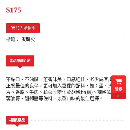
$175
加入購物車
標籤：
蛋餅皮
產品詳細介紹
不黏口、不油膩，蔥香味美，口感絕佳，老少咸宜;是點心
正餐最佳的良伴，更可加入喜愛的配料，如：蛋、火腿
結帳
片、香腸、牛肉、蔬菜等變化及胡椒粉(鹽)、辣椒醬、蒜
0
蓉油膏、甜麵醬等佐料，最重口味的最佳選擇。
相關產品